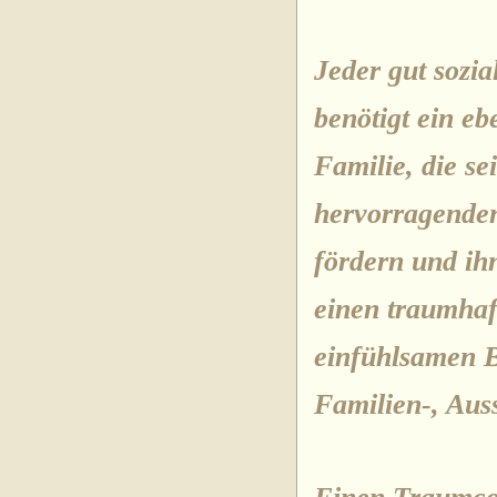
Jeder gut sozia
benötigt ein
eb
Familie,
die s
hervorragende
fördern und ih
einen traumhaft
einfühlsamen Be
Familien-, Auss