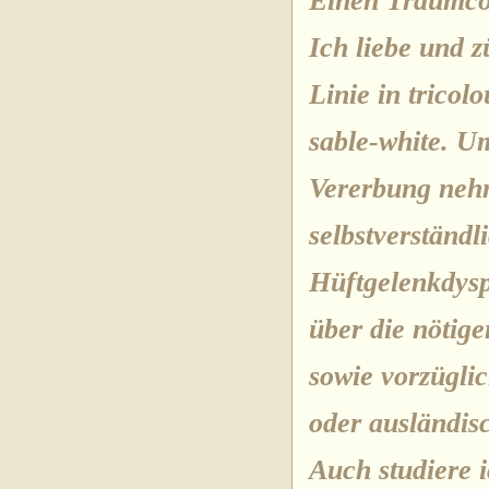
Einen Traumco
Ich liebe und 
Linie in tricol
sable-white. Um
Vererbung neh
selbstverständ
Hüftgelenkdysp
über die nöti
sowie vorzügli
oder ausländis
Auch studiere 